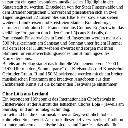
verspricht ein ganz besonderes musikalisches Highlight in der
Sängerstadt zu werden. Eingeladen von der Stadt Finsterwalde und
dem Brandenburgischen Chorverband präsentieren sich an zwei
Tagen insgesamt 22 Ensembles aus Elbe-Elster sowie aus sieben
weiteren Landkreisen und kreisfreien Städten Brandenburgs,
darunter ein ukrainischer Frauenchor aus Cottbus. Ergänzt wird das
vielfältige Programm durch den Chor Lōja aus Salaspils, der
Partnerstadt Finsterwaldes in Lettland. Insgesamt werden mehr als
500 Musiker:innen am Samstag und Sonntag unter freiem Himmel
auf dem Hof der Kulturweberei erwartet und sorgen mit ihren
Stimmen für ein abwechslungsreiches und stimmungsvolles
Konzerterlebnis.
Bereits am Freitag startet das kulturelle Wochenende von 17:00 bis
21:00 Uhr mit der „Sommerparty“ der Kreismusik- und Kunstschule
Gebrüder Graun. Rund 150 Mitwirkende werden mit einem breiten
musikalischen Programm und kreativen Angeboten aus dem
Fachbereich Kunst auf die kommenden Festivaltage einstimmen.
Chor Lōja aus Lettland
Ein besonderer Höhepunkt des Internationalen Chorfestivals in
Finsterwalde ist der Auftritt des lettischen Chores Lōja – jeweils am
Samstag- und am Sonntagnachmittag.
In Lettland hat die Chormusik einen außergewöhnlich hohen
kulturellen Stellenwert. Ausdruck dieser tief verwurzelten Tradition
ist unter anderem das lettische Lieder- und Tanzfest, das alle fünf