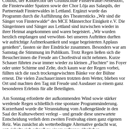
Cottbus, der Kinderchor der Grundschule Finsterwalde-Nehesdorf,
die Finsterwalder Spatzen sowie der Chor Lōja aus Salaspils, der
Partnerstadt Finsterwaldes in Lettland. Ergänzt wurde das
Programm durch die Aufführung des Theaterstücks „Wir sind die
Sänger von Finsterwalde“ des MCE Männerchor Einigkeit e.V. Die
Sängerinnen und Sänger aus Lettland sind inzwischen wieder in
ihrer Heimat angekommen und waren begeistert. „Wir wurden
herzlich empfangen und verwöhnt- bei unseren Auftritten durften
wir aufrichtige Aufmerksamkeit und sogar begeisterten Applaus
genießen“, fassten sie ihre Eindrücke zusammen. Besonders war am
Samstag die Stimmung im Publikum. Trotz Regen ließen sich die
Besucher:innen die Freude am Chorfestival nicht nehmen. Kurze
Schauer führten zwar immer wieder zu kleinen „Fluchten“ ins Foyer
oder unter Schirme und Zelte, doch kaum war der Regen vorbei,
füllten sich die rasch trockengewischten Bänke vor der Bühne
erneut. Die vielen Zuschauer:innen trotzten dem Wetter, blieben vor
Ort und machten den Tag mit Freude und Ausdauer zu einem ganz
besonderen Erlebnis für alle Beteiligten.
Am Sonntag erforderte der aufkommenden Wind sowie stärker
werdende Regen schließlich eine spontane Programmänderung.
Kurzerhand wurde die Veranstaltung vom Außengelände in den
Saal der Kulturweberei verlegt – und gerade diese unerwartete
Entscheidung verlieh dem zweiten Festivaltag einen ganz eigenen
Reiz. Was zunächst als wetterbedingte Alternative gedacht war,