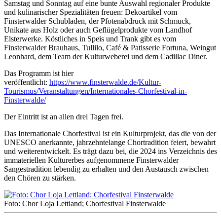
Samstag und Sonntag auf eine bunte Auswahl regionaler Produkte
und kulinarischer Spezialitäten freuen: Dekoartikel vom
Finsterwalder Schubladen, der Pfotenabdruck mit Schmuck,
Unikate aus Holz oder auch Geflügelprodukte vom Landhof
Elsterwerke. Köstliches in Speis und Trank gibt es vom
Finsterwalder Brauhaus, Tullilo, Café & Patisserie Fortuna, Weingut
Leonhard, dem Team der Kulturweberei und dem Cadillac Diner.
Das Programm ist hier
veröffentlicht:
https://www.finsterwalde.de/Kultur-
Tourismus/Veranstaltungen/Internationales-Chorfestival-in-
Finsterwalde/
Der Eintritt ist an allen drei Tagen frei.
Das Internationale Chorfestival ist ein Kulturprojekt, das die von der
UNESCO anerkannte, jahrzehntelange Chortradition feiert, bewahrt
und weiterentwickelt. Es trägt dazu bei, die 2024 ins Verzeichnis des
immateriellen Kulturerbes aufgenommene Finsterwalder
Sangestradition lebendig zu erhalten und den Austausch zwischen
den Chören zu stärken.
Foto: Chor Loja Lettland; Chorfestival Finsterwalde