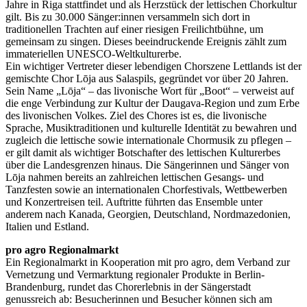
Jahre in Riga stattfindet und als Herzstück der lettischen Chorkultur
gilt. Bis zu 30.000 Sänger:innen versammeln sich dort in
traditionellen Trachten auf einer riesigen Freilichtbühne, um
gemeinsam zu singen. Dieses beeindruckende Ereignis zählt zum
immateriellen UNESCO-Weltkulturerbe.
Ein wichtiger Vertreter dieser lebendigen Chorszene Lettlands ist der
gemischte Chor Lōja aus Salaspils, gegründet vor über 20 Jahren.
Sein Name „Lōja“ – das livonische Wort für „Boot“ – verweist auf
die enge Verbindung zur Kultur der Daugava-Region und zum Erbe
des livonischen Volkes. Ziel des Chores ist es, die livonische
Sprache, Musiktraditionen und kulturelle Identität zu bewahren und
zugleich die lettische sowie internationale Chormusik zu pflegen –
er gilt damit als wichtiger Botschafter des lettischen Kulturerbes
über die Landesgrenzen hinaus. Die Sängerinnen und Sänger von
Lōja nahmen bereits an zahlreichen lettischen Gesangs- und
Tanzfesten sowie an internationalen Chorfestivals, Wettbewerben
und Konzertreisen teil. Auftritte führten das Ensemble unter
anderem nach Kanada, Georgien, Deutschland, Nordmazedonien,
Italien und Estland.
pro agro Regionalmarkt
Ein Regionalmarkt in Kooperation mit pro agro, dem Verband zur
Vernetzung und Vermarktung regionaler Produkte in Berlin-
Brandenburg, rundet das Chorerlebnis in der Sängerstadt
genussreich ab: Besucherinnen und Besucher können sich am