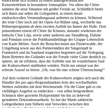
entwickelte sich schnell zu einem außergewöhnlichen
Konzerterlebnis in besonderer Atmosphäre. Vor allem die Chöre
nahmen die neue Situation mit großer Freude an. Schließlich bietet
sich ihnen nur selten die Gelegenheit, in einem derart
eindrucksvollen Veranstaltungssaal auftreten zu können. Während
der erste Chor noch auf der Open-Air-Bühne sang, wechselte das
Bühnenprogramm ab dem zweiten Auftritt ins Innere der Halle. Dort
präsentierten erneut elf Chöre ihr Können, darunter wiederum der
lettische Chor Lōja, sowie unter anderem aus Straußberg, Dahme
und Potsdam sowie die Publikumslieblinge der Gruppe Lebensfroh
von Karin Melzer. Auch die Besucher:innen aus Finsterwalde, der
Umgebung sowie aus den Partnerstädten der Sängerstadt in
Frankreich und im Saarland reagierten begeistert auf die Verlegung.
Beim Betreten des Geländes war die Freude vieler Gäste deutlich zu
spüren, als sie erfuhren, dass die Auftritte nun im wunderbaren Saal
der Kulturweberei stattfinden würden. Nicht nur einmal war der
erfreute Ausruf zu hören: „Oh, was für eine schöne Überraschung!“
Auf dem weiteren Gelände der Kulturweberei zeigten sich auch die
Händler des pro agro-Regionalmarktes trotz des wechselhaften
Wetters zufrieden mit dem Wochenende. Für die Gäste gab es ein
vielfältiges Angebot zu entdecken – von selbst hergestelltem
Schmuck über gravierte Holzprodukte bis hin zu liebevoll
gestalteten Dekorationsartikeln. So bot der Markt zahlreiche
Gelegenheiten zum Stöbern und Verweilen zwischen den