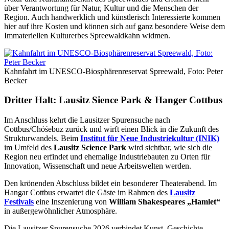
über Verantwortung für Natur, Kultur und die Menschen der
Region. Auch handwerklich und künstlerisch Interessierte kommen
hier auf ihre Kosten und können sich auf ganz besondere Weise dem
Immateriellen Kulturerbes Spreewaldkahn widmen.
Kahnfahrt im UNESCO-Biosphärenreservat Spreewald, Foto: Peter
Becker
Dritter Halt: Lausitz Sience Park & Hanger Cottbus
Im Anschluss kehrt die Lausitzer Spurensuche nach
Cottbus/Chóśebuz zurück und wirft einen Blick in die Zukunft des
Strukturwandels. Beim
Institut für Neue Industriekultur (INIK)
im Umfeld des
Lausitz Science Park
wird sichtbar, wie sich die
Region neu erfindet und ehemalige Industriebauten zu Orten für
Innovation, Wissenschaft und neue Arbeitswelten werden.
Den krönenden Abschluss bildet ein besonderer Theaterabend. Im
Hangar Cottbus erwartet die Gäste im Rahmen des
Lausitz
Festivals
eine Inszenierung von
William Shakespeares „Hamlet“
in außergewöhnlicher Atmosphäre.
Die Lausitzer Spurensuche 2026 verbindet Kunst, Geschichte,