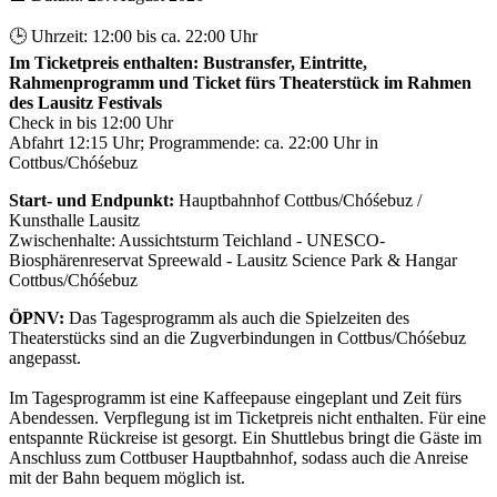
🕒 Uhrzeit:
12:00 bis ca. 22:00 Uhr
Im Ticketpreis enthalten: Bustransfer, Eintritte,
Rahmenprogramm und Ticket fürs Theaterstück im Rahmen
des Lausitz Festivals
Check in bis 12:00 Uhr
Abfahrt 12:15 Uhr; Programmende: ca. 22:00 Uhr in
Cottbus/Chóśebuz
Start- und Endpunkt:
Hauptbahnhof Cottbus/Chóśebuz /
Kunsthalle Lausitz
Zwischenhalte: Aussichtsturm Teichland - UNESCO-
Biosphärenreservat Spreewald - Lausitz Science Park & Hangar
Cottbus/Chóśebuz
ÖPNV:
Das Tagesprogramm als auch die Spielzeiten des
Theaterstücks sind an die Zugverbindungen in Cottbus/Chóśebuz
angepasst.
Im Tagesprogramm ist eine Kaffeepause eingeplant und Zeit fürs
Abendessen. Verpflegung ist im Ticketpreis nicht enthalten. Für eine
entspannte Rückreise ist gesorgt. Ein Shuttlebus bringt die Gäste im
Anschluss zum Cottbuser Hauptbahnhof, sodass auch die Anreise
mit der Bahn bequem möglich ist.