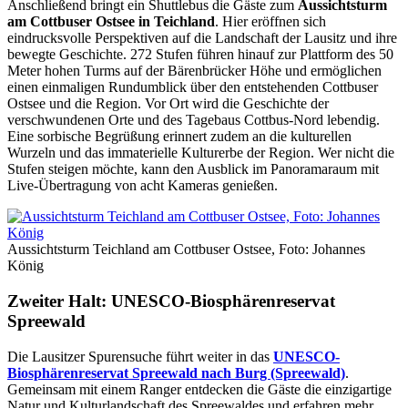
Anschließend bringt ein Shuttlebus die Gäste zum
Aussichtsturm
am Cottbuser Ostsee in Teichland
. Hier eröffnen sich
eindrucksvolle Perspektiven auf die Landschaft der Lausitz und ihre
bewegte Geschichte. 272 Stufen führen hinauf zur Plattform des 50
Meter hohen Turms auf der Bärenbrücker Höhe und ermöglichen
einen einmaligen Rundumblick über den entstehenden Cottbuser
Ostsee und die Region. Vor Ort wird die Geschichte der
verschwundenen Orte und des Tagebaus Cottbus-Nord lebendig.
Eine sorbische Begrüßung erinnert zudem an die kulturellen
Wurzeln und das immaterielle Kulturerbe der Region. Wer nicht die
Stufen steigen möchte, kann den Ausblick im Panoramaraum mit
Live-Übertragung von acht Kameras genießen.
Aussichtsturm Teichland am Cottbuser Ostsee, Foto: Johannes
König
Zweiter Halt: UNESCO-Biosphärenreservat
Spreewald
Die Lausitzer Spurensuche führt weiter in das
UNESCO-
Biosphärenreservat Spreewald nach Burg (Spreewald)
.
Gemeinsam mit einem Ranger entdecken die Gäste die einzigartige
Natur und Kulturlandschaft des Spreewaldes und erfahren mehr