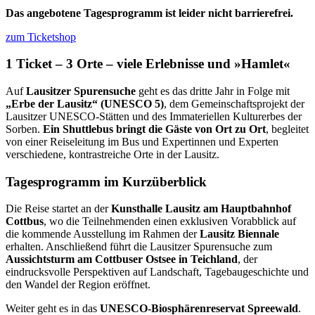
Das angebotene Tagesprogramm ist leider nicht barrierefrei.
zum Ticketshop
1 Ticket – 3 Orte – viele Erlebnisse und »Hamlet«
Auf
Lausitzer Spurensuche
geht es das dritte Jahr in Folge mit
„Erbe der Lausitz“ (UNESCO 5)
, dem Gemeinschaftsprojekt der
Lausitzer UNESCO-Stätten und des Immateriellen Kulturerbes der
Sorben.
Ein Shuttlebus bringt die Gäste von Ort zu Ort
, begleitet
von einer Reiseleitung im Bus und Expertinnen und Experten
verschiedene, kontrastreiche Orte in der Lausitz.
Tagesprogramm im Kurzüberblick
Die Reise startet an der
Kunsthalle Lausitz am Hauptbahnhof
Cottbus
, wo die Teilnehmenden einen exklusiven Vorabblick auf
die kommende Ausstellung im Rahmen der
Lausitz Biennale
erhalten. Anschließend führt die Lausitzer Spurensuche zum
Aussichtsturm am Cottbuser Ostsee in Teichland
, der
eindrucksvolle Perspektiven auf Landschaft, Tagebaugeschichte und
den Wandel der Region eröffnet.
Weiter geht es in das
UNESCO-Biosphärenreservat Spreewald
.